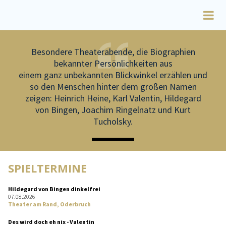
Besondere Theaterabende, die Biographien
bekannter Persönlichkeiten aus
einem ganz unbekannten Blickwinkel erzählen und
so den Menschen hinter dem großen Namen
zeigen: Heinrich Heine, Karl Valentin, Hildegard
von Bingen, Joachim Ringelnatz und Kurt
Tucholsky.
SPIELTERMINE
Hildegard von Bingen dinkelfrei
07.08.2026
Theater am Rand, Oderbruch
Des wird doch eh nix - Valentin