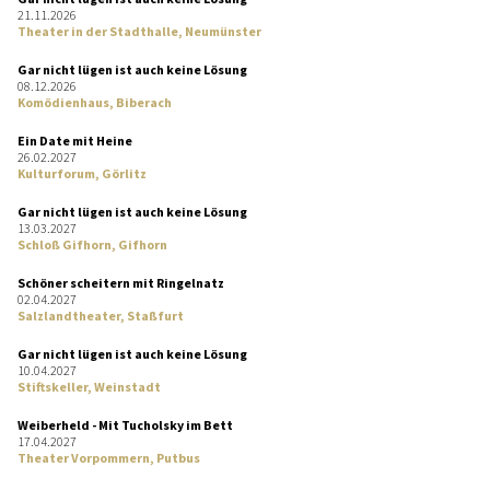
21.11.2026
Theater in der Stadthalle, Neumünster
Gar nicht lügen ist auch keine Lösung
08.12.2026
Komödienhaus, Biberach
Ein Date mit Heine
26.02.2027
Kulturforum, Görlitz
Gar nicht lügen ist auch keine Lösung
13.03.2027
Schloß Gifhorn, Gifhorn
Schöner scheitern mit Ringelnatz
02.04.2027
Salzlandtheater, Staßfurt
Gar nicht lügen ist auch keine Lösung
10.04.2027
Stiftskeller, Weinstadt
Weiberheld - Mit Tucholsky im Bett
17.04.2027
Theater Vorpommern, Putbus